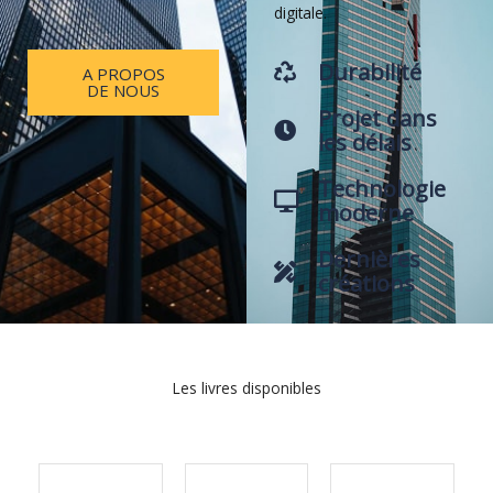
digitale.
Durabilité
A PROPOS
DE NOUS
Projet dans
les délais
Technologie
moderne
Dernières
créations
Les livres disponibles