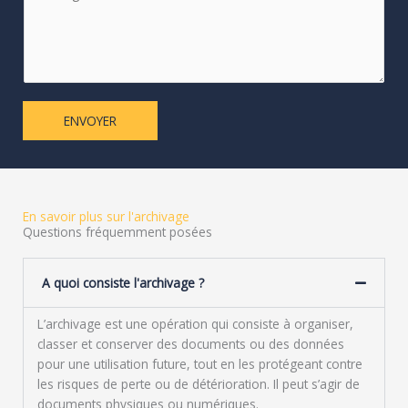
o
t
m
t
*
r
e
M
e
ENVOYER
s
s
a
g
e
En savoir plus sur l'archivage
*
Questions fréquemment posées
A quoi consiste l'archivage ?
L’archivage est une opération qui consiste à organiser,
classer et conserver des documents ou des données
pour une utilisation future, tout en les protégeant contre
les risques de perte ou de détérioration. Il peut s’agir de
documents physiques ou numériques.