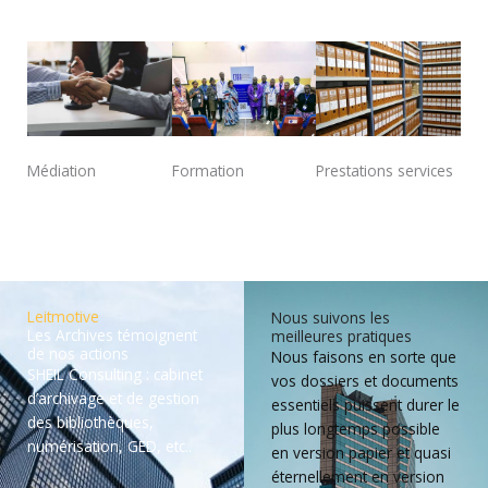
Médiation
Formation
Prestations services
Leitmotive
Nous suivons les
Les Archives témoignent
meilleures pratiques
de nos actions
Nous faisons en sorte que
SHEIL Consulting : cabinet
vos dossiers et documents
d’archivage et de gestion
essentiels puissent durer le
des bibliothèques,
plus longtemps possible
numérisation, GED, etc..
en version papier et quasi
éternellement en version