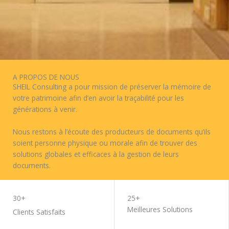
A PROPOS DE NOUS
SHEIL Consulting a pour mission de préserver la mémoire de
votre patrimoine afin d’en avoir la traçabilité pour les
générations à venir.
Nous restons à l’écoute des producteurs de documents qu’ils
soient personne physique ou morale afin de trouver des
solutions globales et efficaces à la gestion de leurs
documents.
A PROPOS DE NOUS
30+
25+
Meilleures Solutions
Clients Satisfaits