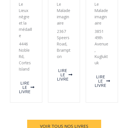
Le
Le
Le
Lieux
Malade
Malade
nègre
imagin
imagin
et la
aire
aire
médaill
2367
3851
e
Speers
49th
4446
Road,
Avenue
Noble
Brampt
,
Rd,
on
Kuglukt
Cortes
uk
Island
LIRE
LE
LIRE
LIVRE
LE
LIRE
LIVRE
LE
LIVRE
VOIR TOUS NOS LIVRES